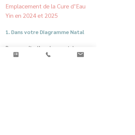
Emplacement de la Cure d’Eau 
Yin en 2024 et 2025
1. Dans votre Diagramme Natal
Pour connaître l’emplacement de 
l’Etoile 7 dans le Diagramme Natal de 
votre maison, je vous recommande de 
vous procurer le
LIVRE: 216 
Diagrammes Natals Feng Shui
.
2. Dans la Grille des Etoiles 
Volantes Annuelles 2024/2025
En 2024 , l’Etoile Volante 7 
Annuelle prends place au Sud