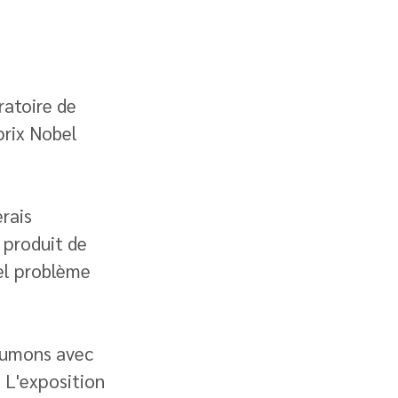
ratoire de 
prix Nobel 
rais 
 produit de 
el problème 
poumons avec 
. L'exposition 