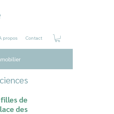
e
Contenu protégé ©
A propos
Contact
mobilier
ciences
illes de 
lace des 