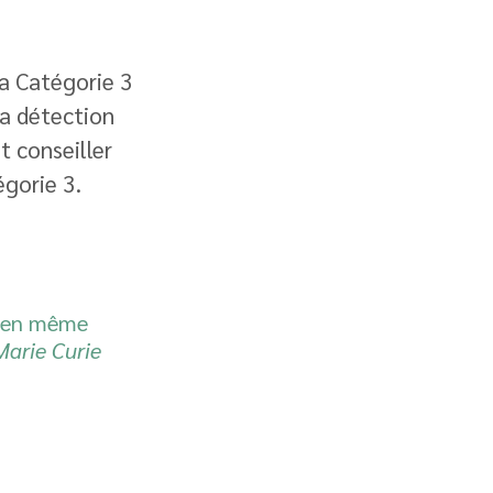
a Catégorie 3 
la détection 
t conseiller 
gorie 3. 
t en même 
Marie Curie  