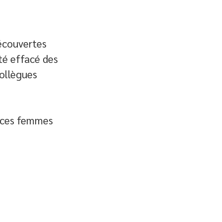
écouvertes 
té effacé des 
ollègues 
e ces femmes 