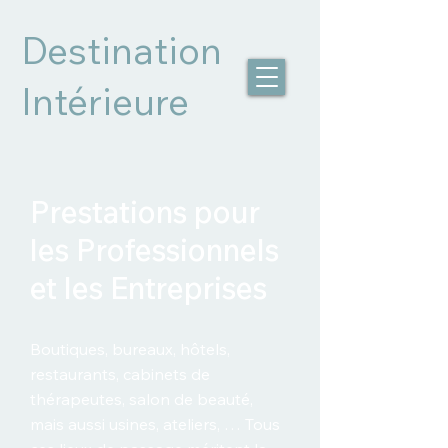
Destination
Intérieure
Prestations pour
les Professionnels
et les Entreprises
Boutiques, bureaux, hôtels,
restaurants, cabinets de
thérapeutes, salon de beauté,
mais aussi usines, ateliers, … Tous