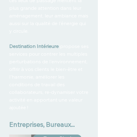
ces lieux de passage méritent la
plus grande attention dans leur
aménagement, leur ambiance mais
aussi sur la qualité de l'énergie qui
y circule.
Destination Intérieure
propose ses
services pour contrer les multiples
perturbations de l'environnement,
offrir à vos clients le bien-être et
l'harmonie, améliorer les
conditions de travail des
collaborateurs, re-dynamiser votre
activité en apportant une valeur
ajoutée !
Entreprises, Bureaux...