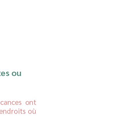
tes ou 
cances ont 
ndroits où 