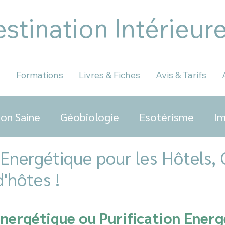
stination Intérieur
s
Formations
Livres & Fiches
Avis & Tarifs
on Saine
Géobiologie
Esotérisme
Im
Energétique pour les Hôtels, G
'hôtes !
nergétique ou Purification Energ