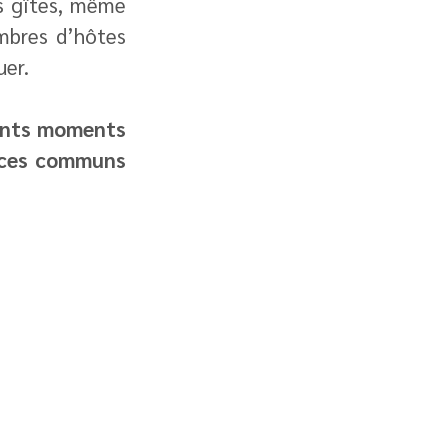
s gîtes, même 
mbres d’hôtes 
uer.
ents moments 
aces communs 