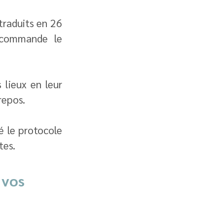
traduits en 26 
langues et vendus à plus de deux millions d’exemplaires, recommande le 
lieux en leur 
repos.
 le protocole 
tes.
 vos 