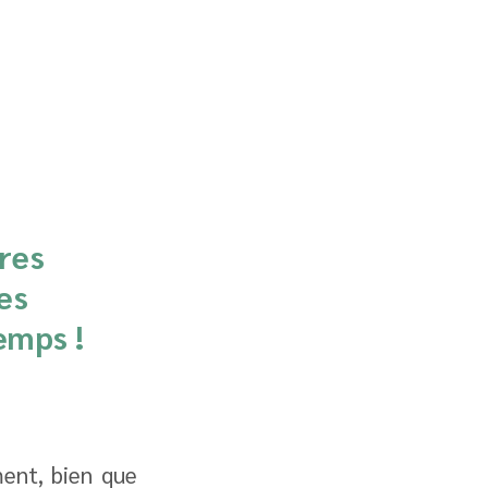
res 
es 
temps
 !
ent, bien que 