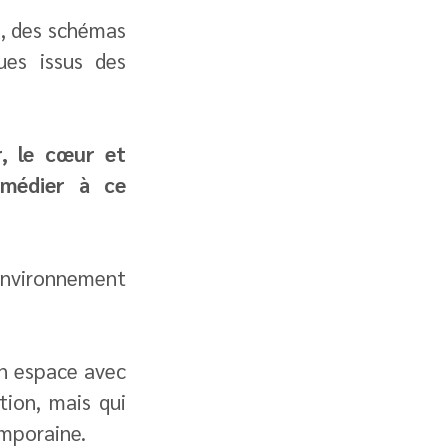
, des schémas 
es issus des 
, le cœur et 
médier à ce 
nvironnement 
n espace avec 
ion, mais qui 
emporaine.