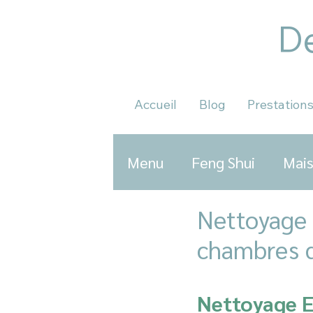
De
Accueil
Blog
Prestation
Menu
Feng Shui
Mais
Nettoyage 
chambres d
Nettoyage E