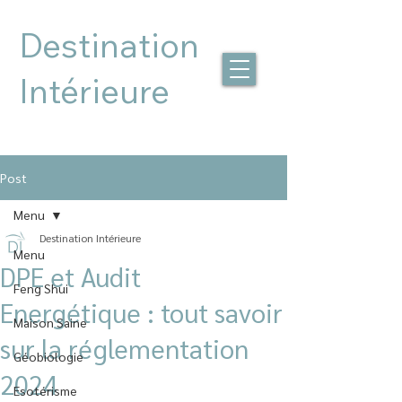
Destination
Intérieure
Post
Menu
Destination Intérieure
Menu
DPE et Audit
Feng Shui
Energétique : tout savoir
Maison Saine
sur la réglementation
Géobiologie
2024
Esotérisme