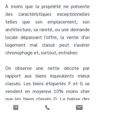
À moins que la propriété ne présente 
des caractéristiques exceptionnelles 
telles que son emplacement, son 
architecture, sa rareté, ou une demande 
locale dépassant l'offre, la vente d'un 
logement mal classé peut s'avérer 
chronophage et, surtout, entraîner.
On observe une nette décote par 
rapport aux biens équivalents mieux 
classés. Les biens étiquetés F et G se 
vendent en moyenne 10% moins cher 
que les biens classés D. La baisse des 
prix semble donc inévitable ou alors il 
vous faudra réaliser une remise à niveau 
de votre bien.