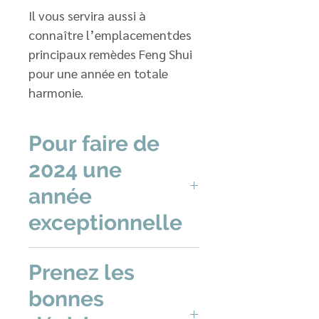
Il vous servira aussi à
connaître l’emplacementdes
principaux remèdes Feng Shui
pour une année en totale
harmonie.
Pour faire de
2024 une
année
exceptionnelle
Quelle Etoile Volante
Prenez les
activer pour favoriser la
bonnes
Chance, la Prospérité et
les Rencontres?