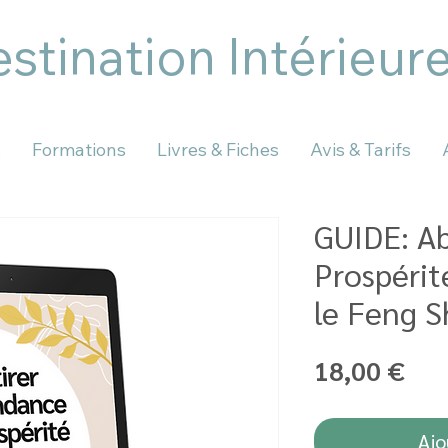
stination Intérieur
s
Formations
Livres & Fiches
Avis & Tarifs
GUIDE: A
Prospérit
le Feng S
Pri
18,00 €
Ajo