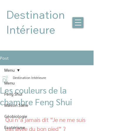
Destination
Intérieure
Post
Menu
Destination Intérieure
Menu
Les couleurs de la
Feng Shui
chambre Feng Shui
Maison Saine
Géobiologie
Qui n’a jamais dit “Je ne me suis 
Esotérisme
pas levée du bon pied” ? 