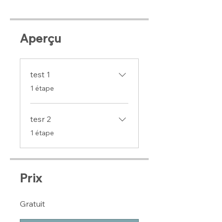
Aperçu
test 1
.
1 étape
tesr 2
.
1 étape
Prix
Gratuit